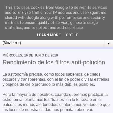
This site uses cookies from Google to deliver its services
and to analyze traffic. Your IP address and user-agent are
shared with Google along with performance and security
metrics to ensure quality of service, generate usage
statistics, and to detect and address abuse.
LEARN MORE
GOT IT
▼
MIÉRCOLES, 16 DE JUNIO DE 2010
Rendimiento de los filtros anti-polución
La astronomía precisa, como todos sabemos, de cielos
oscuros y transparentes, con el fin de poder divisar estrellas
y objetos de cielo profundo lo más débiles posibles.
Pero la mayoría de nosotros, cuando queremos practicar la
astronomía, plantamos los "trastos" en la terraza o en el
balcón, los menos afortunados, e intentamos ver todo lo que
las luces de nuestra ciudad nos permitan observar.