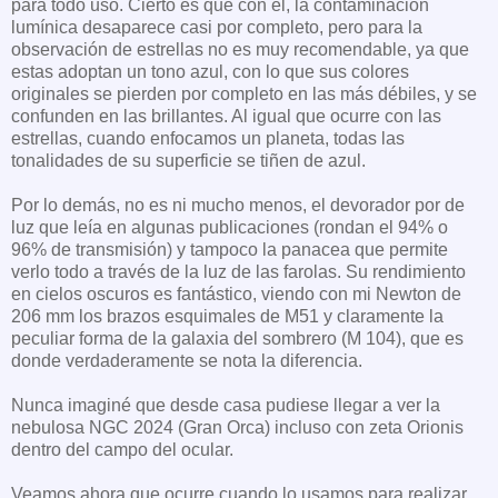
para todo uso. Cierto es que con él, la contaminación
lumínica desaparece casi por completo, pero para la
observación de estrellas no es muy recomendable, ya que
estas adoptan un tono azul, con lo que sus colores
originales se pierden por completo en las más débiles, y se
confunden en las brillantes. Al igual que ocurre con las
estrellas, cuando enfocamos un planeta, todas las
tonalidades de su superficie se tiñen de azul.
Por lo demás, no es ni mucho menos, el devorador por de
luz que leía en algunas publicaciones (rondan el 94% o
96% de transmisión) y tampoco la panacea que permite
verlo todo a través de la luz de las farolas. Su rendimiento
en cielos oscuros es fantástico, viendo con mi Newton de
206 mm los brazos esquimales de M51 y claramente la
peculiar forma de la galaxia del sombrero (M 104), que es
donde verdaderamente se nota la diferencia.
Nunca imaginé que desde casa pudiese llegar a ver la
nebulosa NGC 2024 (Gran Orca) incluso con zeta Orionis
dentro del campo del ocular.
Veamos ahora que ocurre cuando lo usamos para realizar