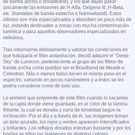
de banda ancha o Broadband), y los que dejan pasar
únicamente las emisiones de H-Alfa, Oxígeno III, H-Beta,
etc. (llamados de banda estrecha o Narrowband). Estos
últimos son más especializados y absorben un poco más de
luz, estando destinados a zonas con mucha contaminación
lumínica o para aquellos observadores especializados en
nebulosa.
Tras informarme debidamente y valorar las condiciones en
que trabajaría el filtro antipolución, decidí adquirir el "Deep-
Sky" de Lumicon, perteneciente al grupo de los filtros de
banda ancha como puedan ser el Boadband de Meade o
Celestron. Más o menos todos tienen el mismo paso en el
espectro, variando en pocos nanómetros y a éstos se les
podría considerar como de todo uso.
Lo primero que sorprende de este filtro cuando lo sacamos
de la cajita donde viene guardado, es el color de la lámina
filtrante, la cual es dorada y varía de tonalidad según la
inclinación. Por el día y a través de él, las imágenes toman
un tono azulado, los rojos y verdes aparecen intensificados
y brillantes. Los reflejos dorados estorban bastante y por los
bordes se tiñen las imágenes de distintos colores.