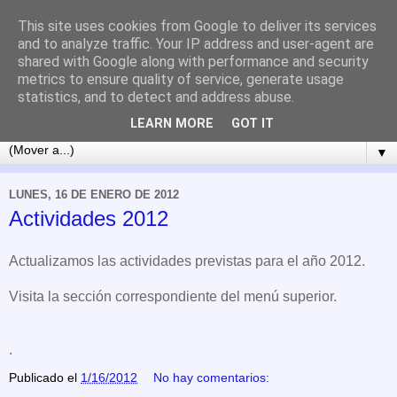
This site uses cookies from Google to deliver its services
and to analyze traffic. Your IP address and user-agent are
shared with Google along with performance and security
metrics to ensure quality of service, generate usage
statistics, and to detect and address abuse.
LEARN MORE
GOT IT
▼
LUNES, 16 DE ENERO DE 2012
Actividades 2012
Actualizamos las actividades previstas para el año 2012.
Visita la sección correspondiente del menú superior.
.
Publicado el
1/16/2012
No hay comentarios: