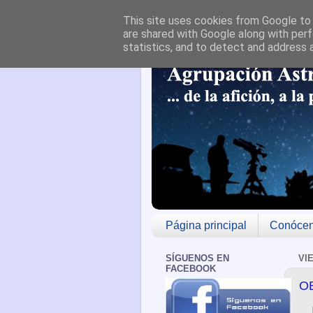
This site uses cookies from Google to d
are shared with Google along with perf
statistics, and to detect and address 
Página principal
Conóce
SÍGUENOS EN
VI
FACEBOOK
O