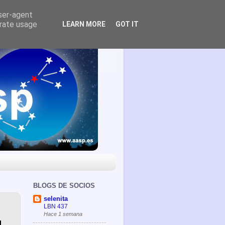
user-agent
erate usage
LEARN MORE
GOT IT
BLOGS DE SOCIOS
selenita
LBN 437
Hace 1 semana