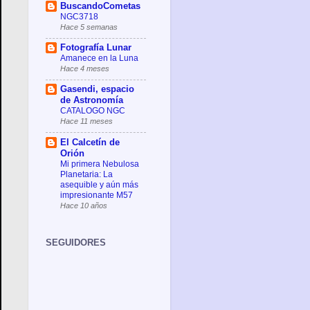
BuscandoCometas
NGC3718
Hace 5 semanas
Fotografía Lunar
Amanece en la Luna
Hace 4 meses
Gasendi, espacio
de Astronomía
CATALOGO NGC
Hace 11 meses
El Calcetín de
Orión
Mi primera Nebulosa
Planetaria: La
asequible y aún más
impresionante M57
Hace 10 años
SEGUIDORES