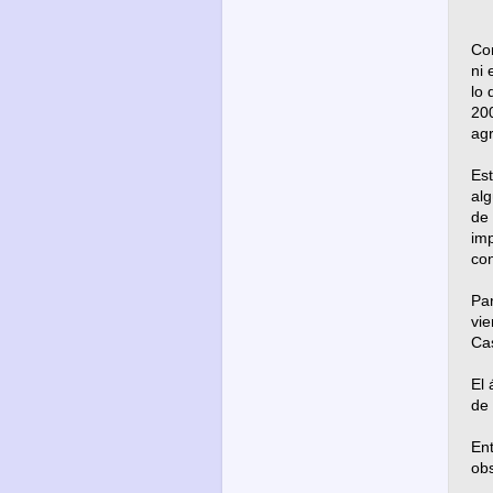
Com
ni 
lo 
200
agr
Es
alg
de 
imp
con
Par
vie
Ca
El 
de
Ent
obs