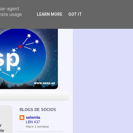
user-agent
erate usage
LEARN MORE
GOT IT
BLOGS DE SOCIOS
selenita
LBN 437
y
Hace 1 semana
ste