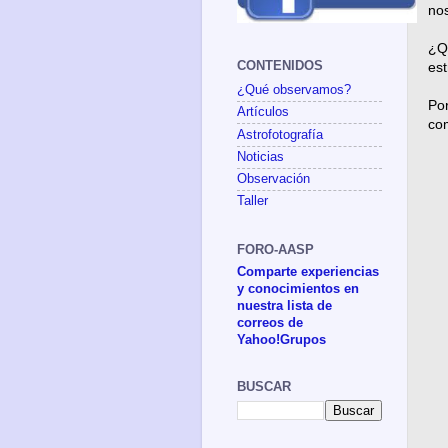
nos
¿Qu
CONTENIDOS
es
¿Qué observamos?
Por
Artículos
co
Astrofotografía
Noticias
Observación
Taller
FORO-AASP
Comparte experiencias
y conocimientos en
nuestra lista de
correos de
Yahoo!Grupos
BUSCAR