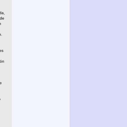
da,
 de
n
n.
es
ión
e
o