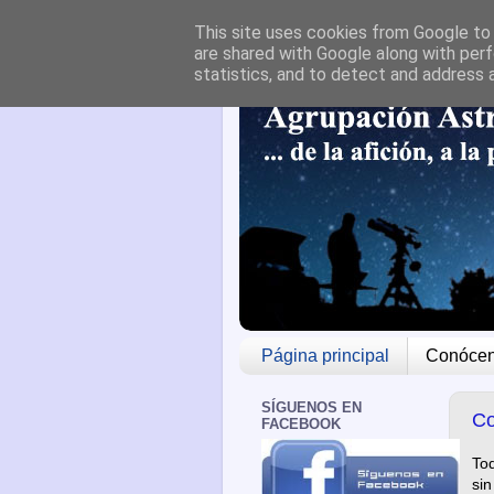
This site uses cookies from Google to d
are shared with Google along with perf
statistics, and to detect and address 
Página principal
Conóce
SÍGUENOS EN
C
FACEBOOK
To
sin