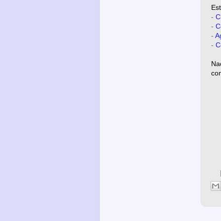
Es
-
C
-
C
-
A
-
C
Nad
co