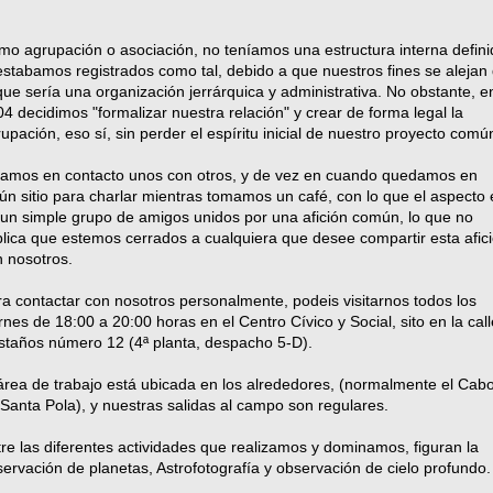
o agrupación o asociación, no teníamos una estructura interna defini
estabamos registrados como tal, debido a que nuestros fines se alejan
que sería una organización jerrárquica y administrativa. No obstante, e
4 decidimos "formalizar nuestra relación" y crear de forma legal la
upación, eso sí, sin perder el espíritu inicial de nuestro proyecto comú
tamos en contacto unos con otros, y de vez en cuando quedamos en
ún sitio para charlar mientras tomamos un café, con lo que el aspecto 
un simple grupo de amigos unidos por una afición común, lo que no
lica que estemos cerrados a cualquiera que desee compartir esta afic
 nosotros.
a contactar con nosotros personalmente, podeis visitarnos todos los
rnes de 18:00 a 20:00 horas en el Centro Cívico y Social, sito en la call
staños número 12 (4ª planta, despacho 5-D).
área de trabajo está ubicada en los alrededores, (normalmente el Cab
Santa Pola
), y nuestras salidas al campo son regulares.
re las diferentes actividades que realizamos y dominamos, figuran la
ervación de planetas, Astrofotografía y observación de cielo profundo.